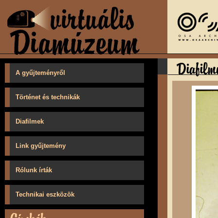
A gyűjteményről
Történet és technikák
Diafilmek
Link gyűjtemény
Rólunk írták
Technikai eszközök