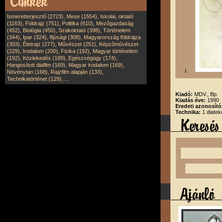
,
,
Ismeretterjesztő (2723)
Mese (1554)
Iskolai, oktató
,
,
,
(1163)
Földrajz (751)
Politika (610)
Mezőgazdaság
,
,
,
(452)
Biológia (450)
Szakoktató (398)
Történelem
,
,
,
(344)
Ipar (324)
Ifjúsági (308)
Magyarország földrajza
,
,
,
(303)
Életrajz (277)
Művészet (251)
Képzőművészet
,
,
,
(229)
Irodalom (200)
Fizika (192)
Magyar történelem
,
,
,
(192)
Közlekedés (189)
Egészségügy (174)
,
,
Hangosított diafilm (169)
Magyar irodalom (169)
,
,
1
Növénytan (168)
Rajzfilm alapján (133)
,
Technikatörténet (129)
...
Kiadó:
MDV., Bp.
Kiadás éve:
1990
Eredeti azonosító
Technika:
1 diatek