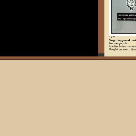
1974
Vegyi fegyverek, m
harcanyagok
Haditechnika, Ismere
Polgári védelem, tű