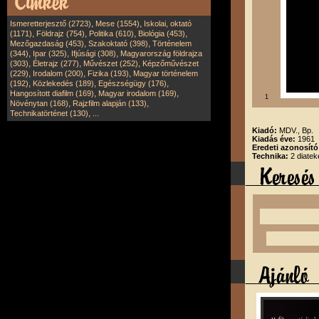
,
,
Ismeretterjesztő (2723)
Mese (1554)
Iskolai, oktató
,
,
,
,
(1171)
Földrajz (754)
Politika (610)
Biológia (453)
,
,
Mezőgazdaság (453)
Szakoktató (398)
Történelem
,
,
,
(344)
Ipar (325)
Ifjúsági (308)
Magyarország földrajza
,
,
,
(303)
Életrajz (277)
Művészet (252)
Képzőművészet
,
,
,
(229)
Irodalom (200)
Fizika (193)
Magyar történelem
,
,
,
(192)
Közlekedés (189)
Egészségügy (176)
,
,
Hangosított diafilm (169)
Magyar irodalom (169)
1
,
,
Növénytan (168)
Rajzfilm alapján (133)
,
Technikatörténet (130)
...
Kiadó:
MDV., Bp.
Kiadás éve:
1961
Eredeti azonosít
Technika:
2 diatek