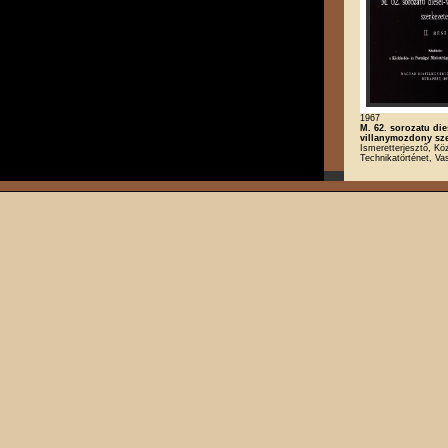
1967
M. 62. sorozatu die
villanymozdony szer
Ismeretterjesztő, Kö
Technikatörténet, Va