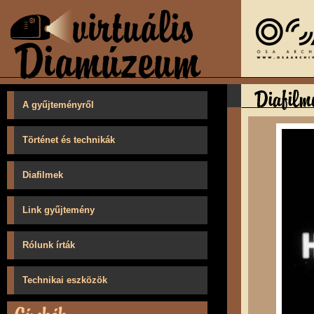
A gyűjteményről
Történet és technikák
Diafilmek
Link gyűjtemény
Rólunk írták
Technikai eszközök