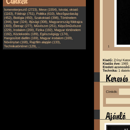
,
,
Ismeretterjesztő (2723)
Mese (1554)
Iskolai, oktató
,
,
,
(1163)
Földrajz (751)
Politika (610)
Mezőgazdaság
,
,
,
(452)
Biológia (450)
Szakoktató (398)
Történelem
,
,
,
(344)
Ipar (324)
Ifjúsági (308)
Magyarország földrajza
,
,
,
(303)
Életrajz (277)
Művészet (251)
Képzőművészet
,
,
,
(229)
Irodalom (200)
Fizika (192)
Magyar történelem
,
,
,
(192)
Közlekedés (189)
Egészségügy (174)
,
,
Hangosított diafilm (169)
Magyar irodalom (169)
,
,
Növénytan (168)
Rajzfilm alapján (133)
,
Technikatörténet (129)
...
1
Kiadó:
Zrínyi Kato
Kiadás éve:
1965
Eredeti azonosít
Technika:
1 diatek
Címkék: