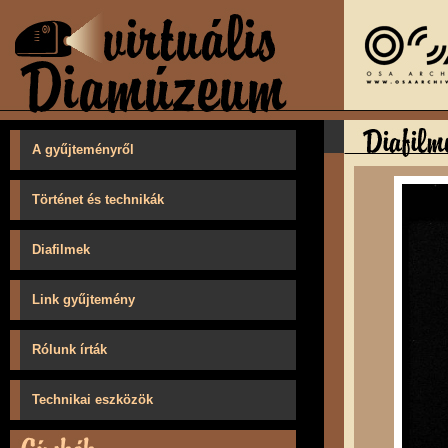
A gyűjteményről
Történet és technikák
Diafilmek
Link gyűjtemény
Rólunk írták
Technikai eszközök