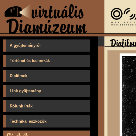
A gyűjteményről
Történet és technikák
Diafilmek
Link gyűjtemény
Rólunk írták
Technikai eszközök