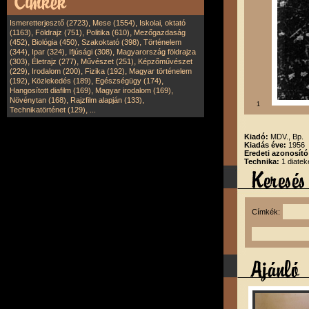
,
,
Ismeretterjesztő (2723)
Mese (1554)
Iskolai, oktató
,
,
,
(1163)
Földrajz (751)
Politika (610)
Mezőgazdaság
,
,
,
(452)
Biológia (450)
Szakoktató (398)
Történelem
,
,
,
(344)
Ipar (324)
Ifjúsági (308)
Magyarország földrajza
,
,
,
(303)
Életrajz (277)
Művészet (251)
Képzőművészet
,
,
,
(229)
Irodalom (200)
Fizika (192)
Magyar történelem
,
,
,
(192)
Közlekedés (189)
Egészségügy (174)
,
,
Hangosított diafilm (169)
Magyar irodalom (169)
,
,
Növénytan (168)
Rajzfilm alapján (133)
1
,
Technikatörténet (129)
...
Kiadó:
MDV., Bp.
Kiadás éve:
1956
Eredeti azonosít
Technika:
1 diatek
Címkék: