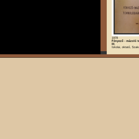
1978
Fényező - mázoló 
III.
Iskolai, oktató, Szak