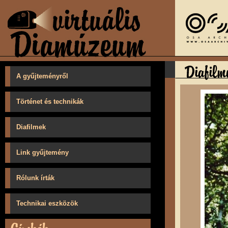
A gyűjteményről
Történet és technikák
Diafilmek
Link gyűjtemény
Rólunk írták
Technikai eszközök