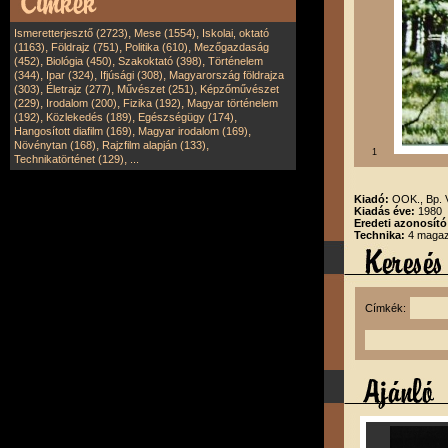
,
,
Ismeretterjesztő (2723)
Mese (1554)
Iskolai, oktató
,
,
,
(1163)
Földrajz (751)
Politika (610)
Mezőgazdaság
,
,
,
(452)
Biológia (450)
Szakoktató (398)
Történelem
,
,
,
(344)
Ipar (324)
Ifjúsági (308)
Magyarország földrajza
,
,
,
(303)
Életrajz (277)
Művészet (251)
Képzőművészet
,
,
,
(229)
Irodalom (200)
Fizika (192)
Magyar történelem
,
,
,
(192)
Közlekedés (189)
Egészségügy (174)
,
,
Hangosított diafilm (169)
Magyar irodalom (169)
,
,
Növénytan (168)
Rajzfilm alapján (133)
1
,
Technikatörténet (129)
...
Kiadó:
OOK., Bp.
Kiadás éve:
1980
Eredeti azonosító
Technika:
4 magazi
Címkék: