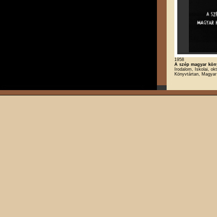
1958
A szép magyar kön
Irodalom, Iskolai, okt
Könyvtártan, Magyar