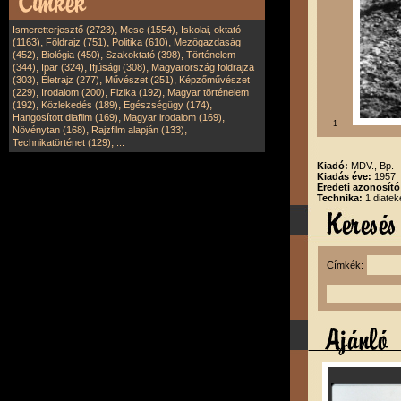
,
,
Ismeretterjesztő (2723)
Mese (1554)
Iskolai, oktató
,
,
,
(1163)
Földrajz (751)
Politika (610)
Mezőgazdaság
,
,
,
(452)
Biológia (450)
Szakoktató (398)
Történelem
,
,
,
(344)
Ipar (324)
Ifjúsági (308)
Magyarország földrajza
,
,
,
(303)
Életrajz (277)
Művészet (251)
Képzőművészet
,
,
,
(229)
Irodalom (200)
Fizika (192)
Magyar történelem
,
,
,
(192)
Közlekedés (189)
Egészségügy (174)
,
,
Hangosított diafilm (169)
Magyar irodalom (169)
1
,
,
Növénytan (168)
Rajzfilm alapján (133)
,
Technikatörténet (129)
...
Kiadó:
MDV., Bp.
Kiadás éve:
1957
Eredeti azonosít
Technika:
1 diatek
Címkék: