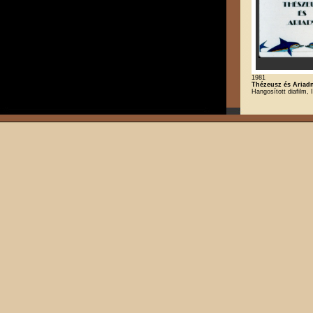
1981
Thézeusz és Ariad
Hangosított diafilm, 