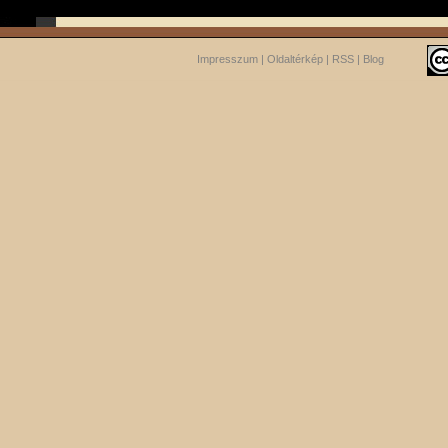
Impresszum
|
Oldaltérkép
|
RSS
|
Blog