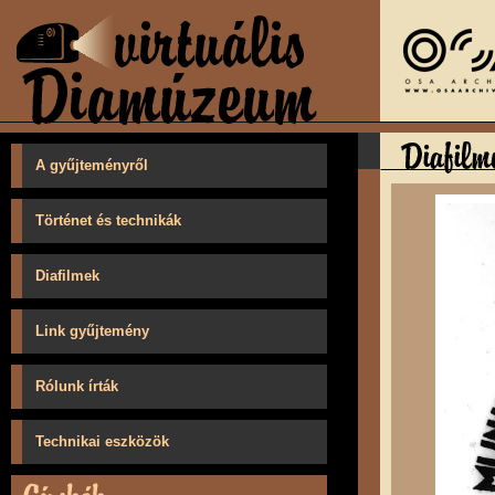
A gyűjteményről
Történet és technikák
Diafilmek
Link gyűjtemény
Rólunk írták
Technikai eszközök