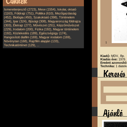
,
,
Ismeretterjesztő (2723)
Mese (1554)
Iskolai, oktató
,
,
,
(1163)
Földrajz (751)
Politika (610)
Mezőgazdaság
,
,
,
(452)
Biológia (450)
Szakoktató (398)
Történelem
,
,
,
(344)
Ipar (324)
Ifjúsági (308)
Magyarország földrajza
,
,
,
(303)
Életrajz (277)
Művészet (251)
Képzőművészet
,
,
,
(229)
Irodalom (200)
Fizika (192)
Magyar történelem
,
,
,
(192)
Közlekedés (189)
Egészségügy (174)
,
,
Hangosított diafilm (169)
Magyar irodalom (169)
,
,
Növénytan (168)
Rajzfilm alapján (133)
1
,
Technikatörténet (129)
...
Kiadó:
MDV., Bp.
Kiadás éve:
1976
Eredeti azonosít
Technika:
1 diatek