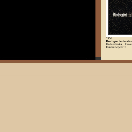
1956
Biológiai felderítés
Haditechnika, Honvé
Ismeretterjesztő