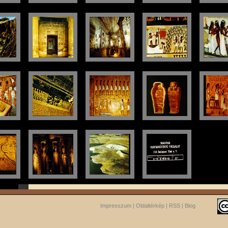
Impresszum
|
Oldaltérkép
|
RSS
|
Blog