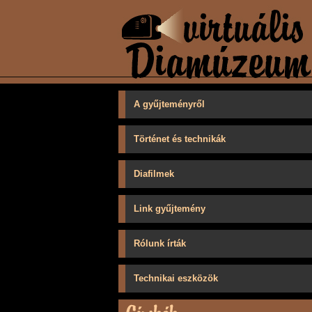
A gyűjteményről
Történet és technikák
Diafilmek
Link gyűjtemény
Rólunk írták
Technikai eszközök