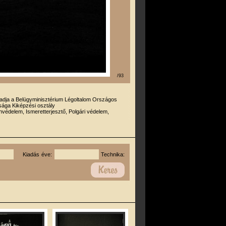
/93
iadja a Belügyminisztérium Légoltalom Országos
ága Kiképzési osztály
védelem, Ismeretterjesztő, Polgári védelem,
Kiadás éve:
Technika: