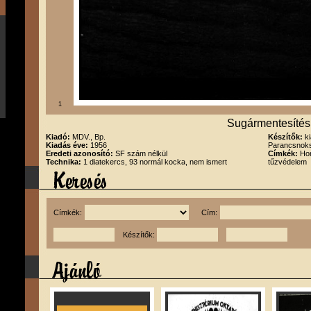
1
Sugármentesítés
Kiadó:
MDV., Bp.
Készítők:
k
Kiadás éve:
1956
Parancsnoks
Eredeti azonosító:
SF szám nélkül
Címkék:
Hon
Technika:
1 diatekercs, 93 normál kocka, nem ismert
tűzvédelem
Címkék:
Cím:
Készítők: