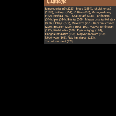
,
,
Ismeretterjesztő (2723)
Mese (1554)
Iskolai, oktató
,
,
,
(1163)
Földrajz (751)
Politika (610)
Mezőgazdaság
,
,
,
(452)
Biológia (450)
Szakoktató (398)
Történelem
,
,
,
(344)
Ipar (324)
Ifjúsági (308)
Magyarország földrajza
,
,
,
(303)
Életrajz (277)
Művészet (251)
Képzőművészet
,
,
,
(229)
Irodalom (200)
Fizika (192)
Magyar történelem
,
,
,
(192)
Közlekedés (189)
Egészségügy (174)
,
,
Hangosított diafilm (169)
Magyar irodalom (169)
,
,
Növénytan (168)
Rajzfilm alapján (133)
,
Technikatörténet (129)
...