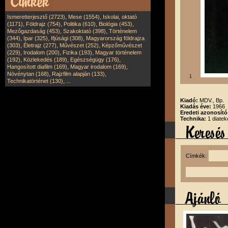
,
,
Ismeretterjesztő (2723)
Mese (1554)
Iskolai, oktató
,
,
,
,
(1171)
Földrajz (754)
Politika (610)
Biológia (453)
,
,
Mezőgazdaság (453)
Szakoktató (398)
Történelem
,
,
,
(344)
Ipar (325)
Ifjúsági (308)
Magyarország földrajza
,
,
,
(303)
Életrajz (277)
Művészet (252)
Képzőművészet
,
,
,
(229)
Irodalom (200)
Fizika (193)
Magyar történelem
,
,
,
(192)
Közlekedés (189)
Egészségügy (176)
,
,
Hangosított diafilm (169)
Magyar irodalom (169)
,
,
Növénytan (168)
Rajzfilm alapján (133)
1
,
Technikatörténet (130)
...
Kiadó:
MDV., Bp.
Kiadás éve:
1966
Eredeti azonosít
Technika:
1 diatek
Címkék: