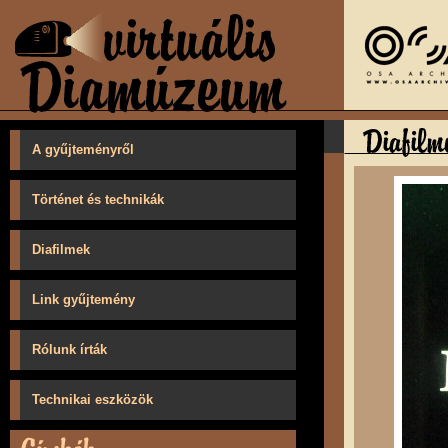
A gyűjteményről
Történet és technikák
Diafilmek
Link gyűjtemény
Rólunk írták
Technikai eszközök