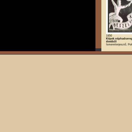
1950
Képek néphadsere
életéből
Ismeretterjesztő, Poli