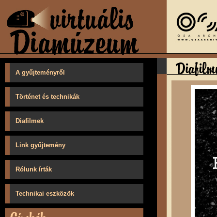
A gyűjteményről
Történet és technikák
Diafilmek
Link gyűjtemény
Rólunk írták
Technikai eszközök