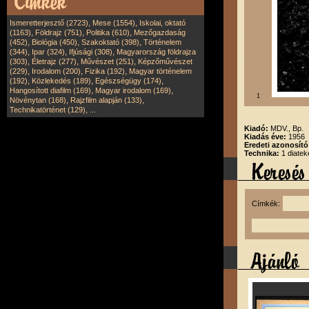
,
,
Ismeretterjesztő (2723)
Mese (1554)
Iskolai, oktató
,
,
,
(1163)
Földrajz (751)
Politika (610)
Mezőgazdaság
,
,
,
(452)
Biológia (450)
Szakoktató (398)
Történelem
,
,
,
(344)
Ipar (324)
Ifjúsági (308)
Magyarország földrajza
,
,
,
(303)
Életrajz (277)
Művészet (251)
Képzőművészet
,
,
,
(229)
Irodalom (200)
Fizika (192)
Magyar történelem
,
,
,
(192)
Közlekedés (189)
Egészségügy (174)
,
,
Hangosított diafilm (169)
Magyar irodalom (169)
1
,
,
Növénytan (168)
Rajzfilm alapján (133)
,
Technikatörténet (129)
...
Kiadó:
MDV., Bp.
Kiadás éve:
1956
Eredeti azonosít
Technika:
1 diatek
Címkék: