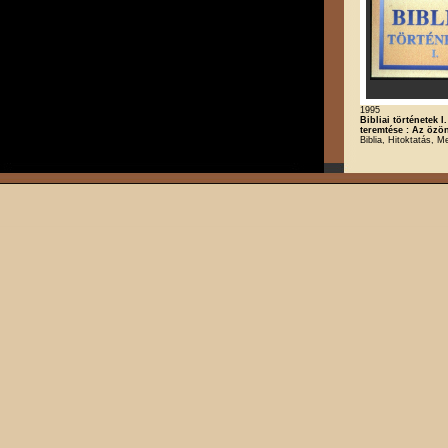
1995
Bibliai történetek I.
teremtése : Az özö
Biblia, Hitoktatás, M