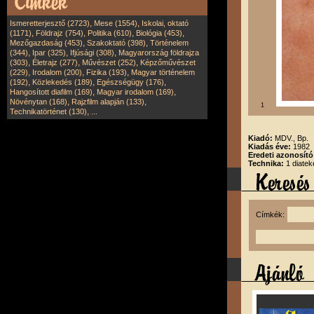
,
,
Ismeretterjesztő (2723)
Mese (1554)
Iskolai, oktató
,
,
,
,
(1171)
Földrajz (754)
Politika (610)
Biológia (453)
,
,
Mezőgazdaság (453)
Szakoktató (398)
Történelem
,
,
,
(344)
Ipar (325)
Ifjúsági (308)
Magyarország földrajza
,
,
,
(303)
Életrajz (277)
Művészet (252)
Képzőművészet
,
,
,
(229)
Irodalom (200)
Fizika (193)
Magyar történelem
,
,
,
(192)
Közlekedés (189)
Egészségügy (176)
,
,
Hangosított diafilm (169)
Magyar irodalom (169)
,
,
Növénytan (168)
Rajzfilm alapján (133)
1
,
Technikatörténet (130)
...
Kiadó:
MDV., Bp.
Kiadás éve:
1982
Eredeti azonosít
Technika:
1 diatek
Címkék: