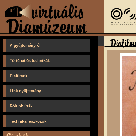
A gyűjteményről
Történet és technikák
Diafilmek
Link gyűjtemény
Rólunk írták
Technikai eszközök