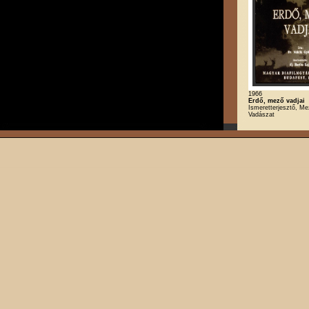
1966
Erdő, mező vadjai
Ismeretterjesztő, M
Vadászat