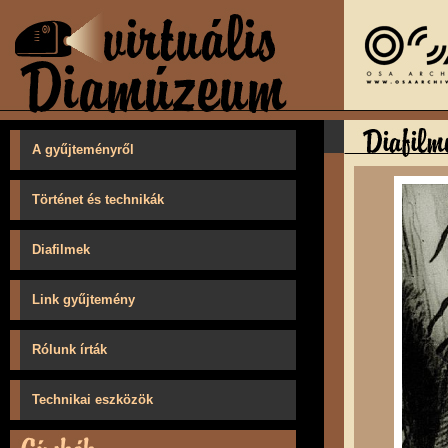
A gyűjteményről
Történet és technikák
Diafilmek
Link gyűjtemény
Rólunk írták
Technikai eszközök