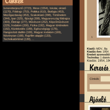
,
,
Ismeretterjesztő (2723)
Mese (1554)
Iskolai, oktató
,
,
,
,
(1170)
Földrajz (753)
Politika (610)
Biológia (453)
,
,
Mezőgazdaság (453)
Szakoktató (398)
Történelem
,
,
,
(344)
Ipar (325)
Ifjúsági (308)
Magyarország földrajza
,
,
,
(303)
Életrajz (277)
Művészet (252)
Képzőművészet
,
,
,
(229)
Irodalom (200)
Fizika (192)
Magyar történelem
,
,
,
(192)
Közlekedés (189)
Egészségügy (176)
,
,
Hangosított diafilm (169)
Magyar irodalom (169)
,
,
Növénytan (168)
Rajzfilm alapján (133)
1
,
Technikatörténet (130)
...
Kiadó:
MDV., Bp.
Kiadás éve:
1954
Eredeti azonosít
Technika:
1 diatek
Kiadás: 1954, 1
Címkék: