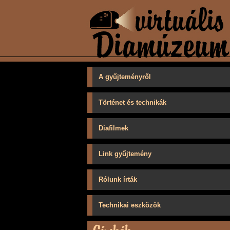
A gyűjteményről
Történet és technikák
Diafilmek
Link gyűjtemény
Rólunk írták
Technikai eszközök