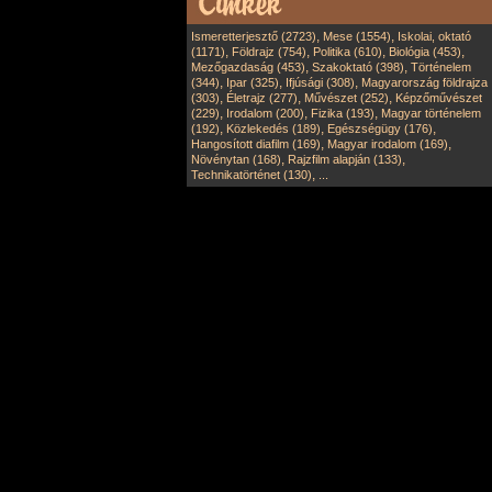
,
,
Ismeretterjesztő (2723)
Mese (1554)
Iskolai, oktató
,
,
,
,
(1171)
Földrajz (754)
Politika (610)
Biológia (453)
,
,
Mezőgazdaság (453)
Szakoktató (398)
Történelem
,
,
,
(344)
Ipar (325)
Ifjúsági (308)
Magyarország földrajza
,
,
,
(303)
Életrajz (277)
Művészet (252)
Képzőművészet
,
,
,
(229)
Irodalom (200)
Fizika (193)
Magyar történelem
,
,
,
(192)
Közlekedés (189)
Egészségügy (176)
,
,
Hangosított diafilm (169)
Magyar irodalom (169)
,
,
Növénytan (168)
Rajzfilm alapján (133)
,
Technikatörténet (130)
...