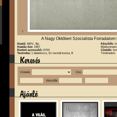
1
A Nagy Októberi Szocialista Forradalo
Kiadó:
MDV., Bp.
Készítők:
í
Kiadás éve:
1967
Módszertani
Eredeti azonosító:
6703
Címkék:
Ism
Technika:
1 diatekercs, 61 normál kocka, ff.
Történelem
Címkék:
Cím:
Készítők: