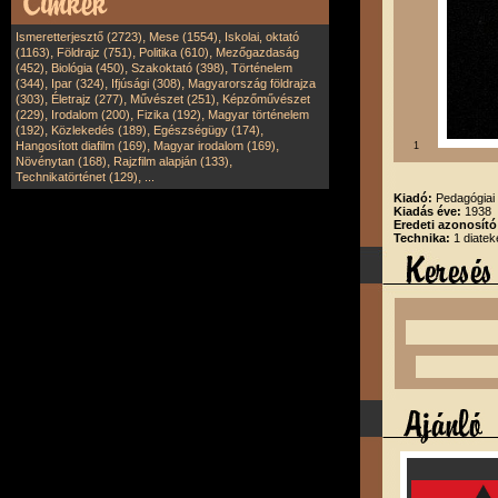
,
,
Ismeretterjesztő (2723)
Mese (1554)
Iskolai, oktató
,
,
,
(1163)
Földrajz (751)
Politika (610)
Mezőgazdaság
,
,
,
(452)
Biológia (450)
Szakoktató (398)
Történelem
,
,
,
(344)
Ipar (324)
Ifjúsági (308)
Magyarország földrajza
,
,
,
(303)
Életrajz (277)
Művészet (251)
Képzőművészet
,
,
,
(229)
Irodalom (200)
Fizika (192)
Magyar történelem
,
,
,
(192)
Közlekedés (189)
Egészségügy (174)
,
,
Hangosított diafilm (169)
Magyar irodalom (169)
1
,
,
Növénytan (168)
Rajzfilm alapján (133)
,
Technikatörténet (129)
...
Kiadó:
Pedagógiai 
Kiadás éve:
1938
Eredeti azonosító
Technika:
1 diatek