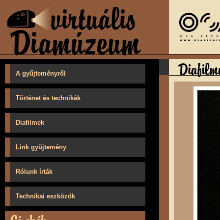
A gyűjteményről
Történet és technikák
Diafilmek
Link gyűjtemény
Rólunk írták
Technikai eszközök