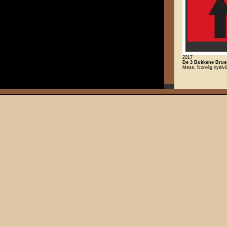
2017
De 3 Bukkene Brus
Mese, Norvég nyelv