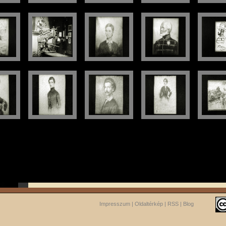
Impresszum
|
Oldaltérkép
|
RSS
|
Blog