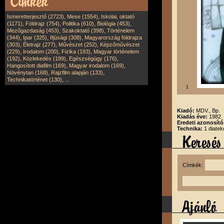
,
,
Ismeretterjesztő (2723)
Mese (1554)
Iskolai, oktató
,
,
,
,
(1171)
Földrajz (754)
Politika (610)
Biológia (453)
,
,
Mezőgazdaság (453)
Szakoktató (398)
Történelem
,
,
,
(344)
Ipar (325)
Ifjúsági (308)
Magyarország földrajza
,
,
,
(303)
Életrajz (277)
Művészet (252)
Képzőművészet
,
,
,
(229)
Irodalom (200)
Fizika (193)
Magyar történelem
,
,
,
(192)
Közlekedés (189)
Egészségügy (176)
,
,
Hangosított diafilm (169)
Magyar irodalom (169)
,
,
Növénytan (168)
Rajzfilm alapján (133)
,
Technikatörténet (130)
...
1
Kiadó:
MDV., Bp.
Kiadás éve:
1982
Eredeti azonosít
Technika:
1 diatek
Címkék: