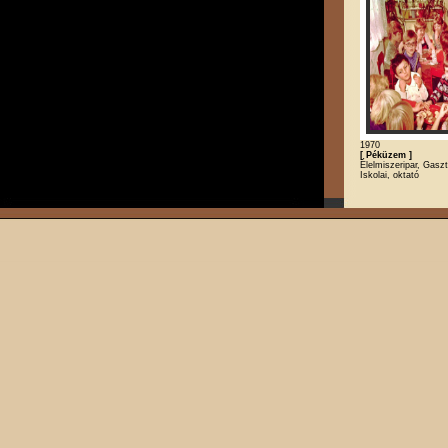
1970
[ Péküzem ]
Élelmiszeripar, Gasz
Iskolai, oktató