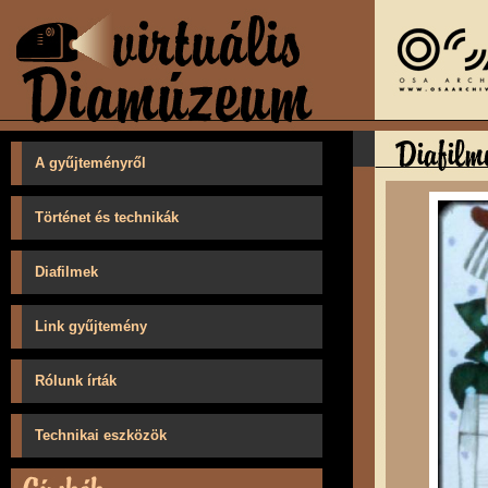
A gyűjteményről
Történet és technikák
Diafilmek
Link gyűjtemény
Rólunk írták
Technikai eszközök