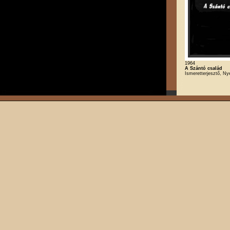
1964
A Szántó család
Ismeretterjesztő, Ny