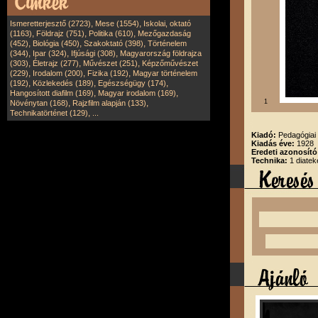
,
,
Ismeretterjesztő (2723)
Mese (1554)
Iskolai, oktató
,
,
,
(1163)
Földrajz (751)
Politika (610)
Mezőgazdaság
,
,
,
(452)
Biológia (450)
Szakoktató (398)
Történelem
,
,
,
(344)
Ipar (324)
Ifjúsági (308)
Magyarország földrajza
,
,
,
(303)
Életrajz (277)
Művészet (251)
Képzőművészet
,
,
,
(229)
Irodalom (200)
Fizika (192)
Magyar történelem
,
,
,
(192)
Közlekedés (189)
Egészségügy (174)
,
,
Hangosított diafilm (169)
Magyar irodalom (169)
,
,
1
Növénytan (168)
Rajzfilm alapján (133)
,
Technikatörténet (129)
...
Kiadó:
Pedagógiai 
Kiadás éve:
1928
Eredeti azonosító
Technika:
1 diatek