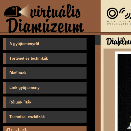
A gyűjteményről
Történet és technikák
Diafilmek
Link gyűjtemény
Rólunk írták
Technikai eszközök