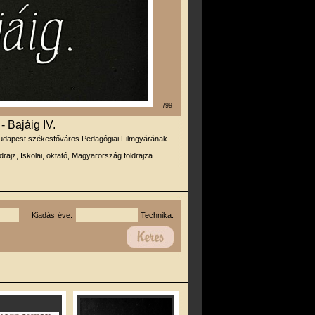
/99
 Bajáig IV.
udapest székesfőváros Pedagógiai Filmgyárának
drajz, Iskolai, oktató, Magyarország földrajza
Kiadás éve:
Technika: