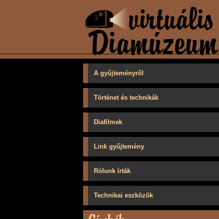
A gyűjteményről
Történet és technikák
Diafilmek
Link gyűjtemény
Rólunk írták
Technikai eszközök