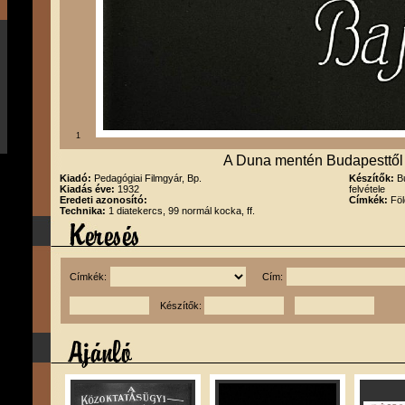
1
A Duna mentén Budapesttől -
Kiadó:
Pedagógiai Filmgyár, Bp.
Készítők:
B
Kiadás éve:
1932
felvétele
Eredeti azonosító:
Címkék:
Föl
Technika:
1 diatekercs, 99 normál kocka, ff.
Címkék:
Cím:
Készítők: