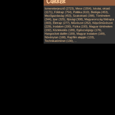
,
,
Ismeretterjesztő (2723)
Mese (1554)
Iskolai, oktató
,
,
,
,
(1171)
Földrajz (754)
Politika (610)
Biológia (453)
,
,
Mezőgazdaság (453)
Szakoktató (398)
Történelem
,
,
,
(344)
Ipar (325)
Ifjúsági (308)
Magyarország földrajza
,
,
,
(303)
Életrajz (277)
Művészet (252)
Képzőművészet
,
,
,
(229)
Irodalom (200)
Fizika (193)
Magyar történelem
,
,
,
(192)
Közlekedés (189)
Egészségügy (176)
,
,
Hangosított diafilm (169)
Magyar irodalom (169)
,
,
Növénytan (168)
Rajzfilm alapján (133)
,
Technikatörténet (130)
...