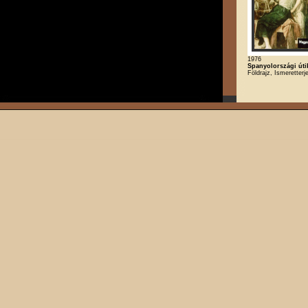
1976
Spanyolországi útik
Földrajz, Ismeretterj