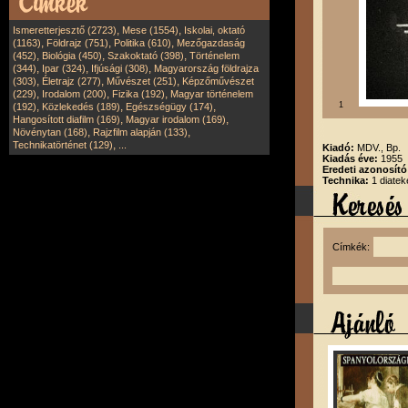
,
,
Ismeretterjesztő (2723)
Mese (1554)
Iskolai, oktató
,
,
,
(1163)
Földrajz (751)
Politika (610)
Mezőgazdaság
,
,
,
(452)
Biológia (450)
Szakoktató (398)
Történelem
,
,
,
(344)
Ipar (324)
Ifjúsági (308)
Magyarország földrajza
,
,
,
(303)
Életrajz (277)
Művészet (251)
Képzőművészet
,
,
,
(229)
Irodalom (200)
Fizika (192)
Magyar történelem
,
,
,
1
(192)
Közlekedés (189)
Egészségügy (174)
,
,
Hangosított diafilm (169)
Magyar irodalom (169)
,
,
Növénytan (168)
Rajzfilm alapján (133)
,
Technikatörténet (129)
...
Kiadó:
MDV., Bp.
Kiadás éve:
1955
Eredeti azonosító
Technika:
1 diatek
Címkék: