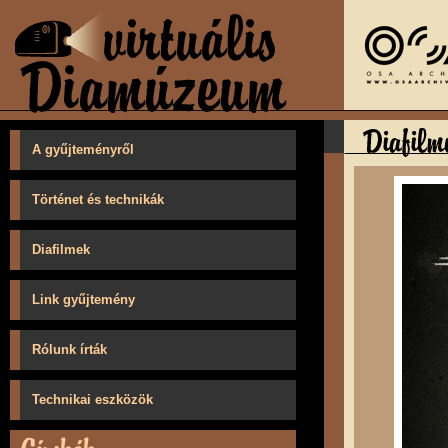
A gyűjteményről
Történet és technikák
Diafilmek
Link gyűjtemény
Rólunk írták
Technikai eszközök