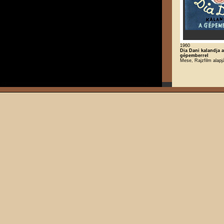
1960
Dia Dani kalandja a
gépemberrel
Mese, Rajzfilm alapj