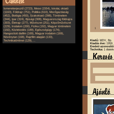
,
,
Ismeretterjesztő (2723)
Mese (1554)
Iskolai, oktató
,
,
,
(1163)
Földrajz (751)
Politika (610)
Mezőgazdaság
,
,
,
(452)
Biológia (450)
Szakoktató (398)
Történelem
,
,
,
(344)
Ipar (324)
Ifjúsági (308)
Magyarország földrajza
,
,
,
(303)
Életrajz (277)
Művészet (251)
Képzőművészet
,
,
,
(229)
Irodalom (200)
Fizika (192)
Magyar történelem
1
,
,
,
(192)
Közlekedés (189)
Egészségügy (174)
,
,
Hangosított diafilm (169)
Magyar irodalom (169)
,
,
Növénytan (168)
Rajzfilm alapján (133)
,
Kiadó:
MDV., Bp.
Technikatörténet (129)
...
Kiadás éve:
1959
Eredeti azonosító
Technika:
1 diatek