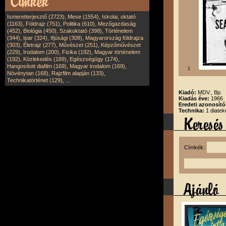
,
,
Ismeretterjesztő (2723)
Mese (1554)
Iskolai, oktató
,
,
,
(1163)
Földrajz (751)
Politika (610)
Mezőgazdaság
,
,
,
(452)
Biológia (450)
Szakoktató (398)
Történelem
,
,
,
(344)
Ipar (324)
Ifjúsági (308)
Magyarország földrajza
,
,
,
(303)
Életrajz (277)
Művészet (251)
Képzőművészet
,
,
,
(229)
Irodalom (200)
Fizika (192)
Magyar történelem
,
,
,
(192)
Közlekedés (189)
Egészségügy (174)
,
,
Hangosított diafilm (169)
Magyar irodalom (169)
1
,
,
Növénytan (168)
Rajzfilm alapján (133)
,
Technikatörténet (129)
...
Kiadó:
MDV., Bp.
Kiadás éve:
1966
Eredeti azonosít
Technika:
1 diate
Címkék: