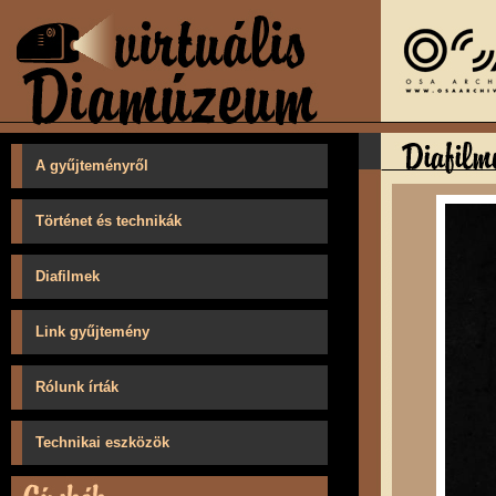
A gyűjteményről
Történet és technikák
Diafilmek
Link gyűjtemény
Rólunk írták
Technikai eszközök