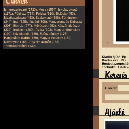
,
,
Ismeretterjesztő (2723)
Mese (1554)
Iskolai, oktató
,
,
,
,
(1171)
Földrajz (754)
Politika (610)
Biológia (453)
,
,
Mezőgazdaság (453)
Szakoktató (398)
Történelem
,
,
,
(344)
Ipar (325)
Ifjúsági (308)
Magyarország földrajza
,
,
,
(303)
Életrajz (277)
Művészet (252)
Képzőművészet
,
,
,
(229)
Irodalom (200)
Fizika (193)
Magyar történelem
,
,
,
(192)
Közlekedés (189)
Egészségügy (176)
,
,
Hangosított diafilm (169)
Magyar irodalom (169)
,
,
Növénytan (168)
Rajzfilm alapján (133)
1
,
Technikatörténet (130)
...
Kiadó:
MDV., Bp.
Kiadás éve:
1956
Eredeti azonosít
Technika:
1 diatek
Címkék: