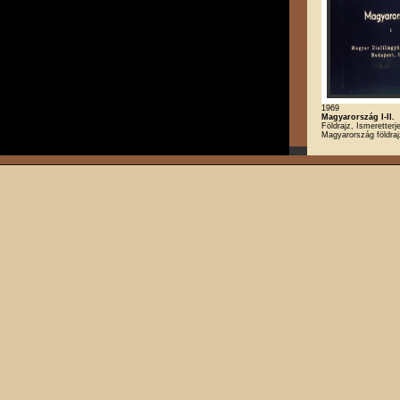
1969
Magyarország I-II.
Földrajz, Ismeretterj
Magyarország földra