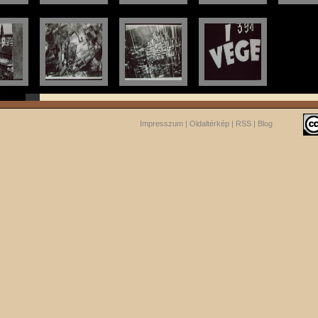
Impresszum
|
Oldaltérkép
|
RSS
|
Blog