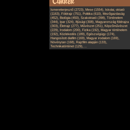
,
,
Ismeretterjesztő (2723)
Mese (1554)
Iskolai, oktató
,
,
,
(1163)
Földrajz (751)
Politika (610)
Mezőgazdaság
,
,
,
(452)
Biológia (450)
Szakoktató (398)
Történelem
,
,
,
(344)
Ipar (324)
Ifjúsági (308)
Magyarország földrajza
,
,
,
(303)
Életrajz (277)
Művészet (251)
Képzőművészet
,
,
,
(229)
Irodalom (200)
Fizika (192)
Magyar történelem
,
,
,
(192)
Közlekedés (189)
Egészségügy (174)
,
,
Hangosított diafilm (169)
Magyar irodalom (169)
,
,
Növénytan (168)
Rajzfilm alapján (133)
,
Technikatörténet (129)
...