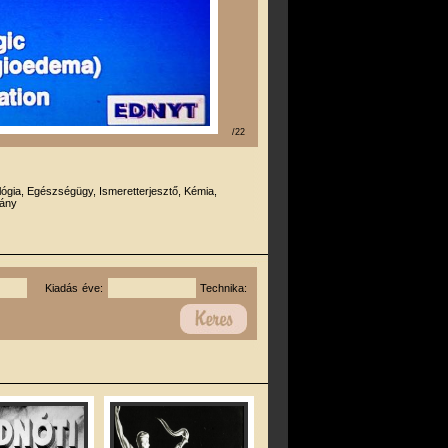
/22
lógia, Egészségügy, Ismeretterjesztő, Kémia,
ány
Kiadás éve:
Technika: