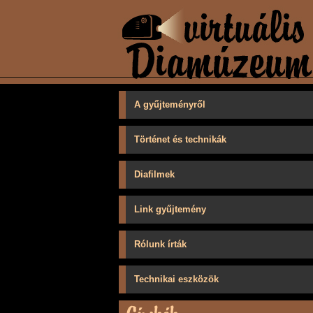
A gyűjteményről
Történet és technikák
Diafilmek
Link gyűjtemény
Rólunk írták
Technikai eszközök