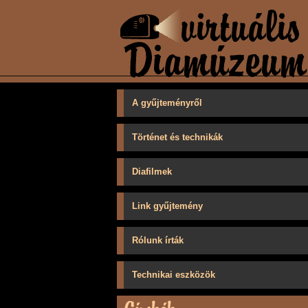
A gyűjteményről
Történet és technikák
Diafilmek
Link gyűjtemény
Rólunk írták
Technikai eszközök