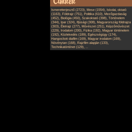
,
,
Ismeretterjesztő (2723)
Mese (1554)
Iskolai, oktató
,
,
,
(1163)
Földrajz (751)
Politika (610)
Mezőgazdaság
,
,
,
(452)
Biológia (450)
Szakoktató (398)
Történelem
,
,
,
(344)
Ipar (324)
Ifjúsági (308)
Magyarország földrajza
,
,
,
(303)
Életrajz (277)
Művészet (251)
Képzőművészet
,
,
,
(229)
Irodalom (200)
Fizika (192)
Magyar történelem
,
,
,
(192)
Közlekedés (189)
Egészségügy (174)
,
,
Hangosított diafilm (169)
Magyar irodalom (169)
,
,
Növénytan (168)
Rajzfilm alapján (133)
,
Technikatörténet (129)
...