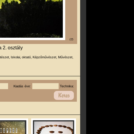
/25
a 2. osztály
tészet, Iskolai, oktató, Képzőművészet, Művészet,
Kiadás éve:
Technika: