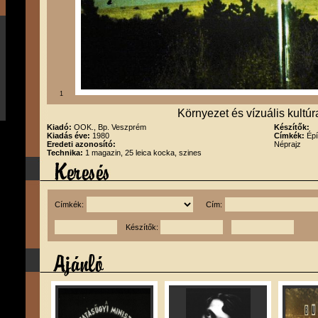
1
Környezet és vízuális kultúr
Kiadó:
OOK., Bp. Veszprém
Készítők:
Kiadás éve:
1980
Címkék:
Épí
Eredeti azonosító:
Néprajz
Technika:
1 magazin, 25 leica kocka, szines
Címkék:
Cím:
Készítők: