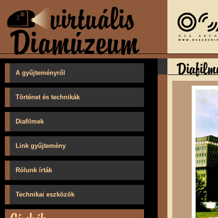
A gyűjteményről
Történet és technikák
Diafilmek
Link gyűjtemény
Rólunk írták
Technikai eszközök