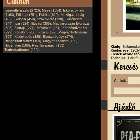
,
,
Ismeretterjesztő (2723)
Mese (1554)
Iskolai, oktató
,
,
,
(1163)
Földrajz (751)
Politika (610)
Mezőgazdaság
,
,
,
(452)
Biológia (450)
Szakoktató (398)
Történelem
,
,
,
(344)
Ipar (324)
Ifjúsági (308)
Magyarország földrajza
,
,
,
(303)
Életrajz (277)
Művészet (251)
Képzőművészet
,
,
,
(229)
Irodalom (200)
Fizika (192)
Magyar történelem
1
,
,
,
(192)
Közlekedés (189)
Egészségügy (174)
,
,
Hangosított diafilm (169)
Magyar irodalom (169)
,
,
Növénytan (168)
Rajzfilm alapján (133)
Kiadó:
Belkereske
,
Technikatörténet (129)
...
Kiadás éve:
1982-
Eredeti azonosító
Technika:
1 diatár
Címkék: