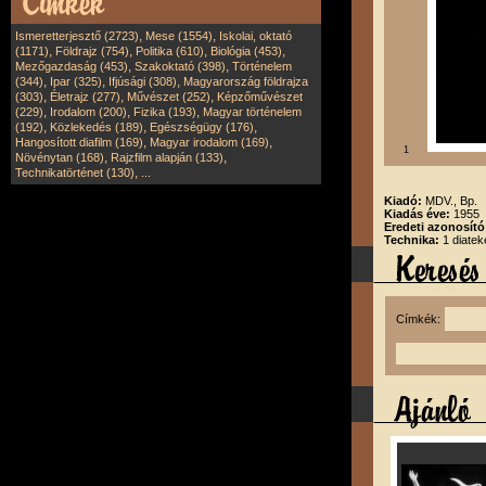
,
,
Ismeretterjesztő (2723)
Mese (1554)
Iskolai, oktató
,
,
,
,
(1171)
Földrajz (754)
Politika (610)
Biológia (453)
,
,
Mezőgazdaság (453)
Szakoktató (398)
Történelem
,
,
,
(344)
Ipar (325)
Ifjúsági (308)
Magyarország földrajza
,
,
,
(303)
Életrajz (277)
Művészet (252)
Képzőművészet
,
,
,
(229)
Irodalom (200)
Fizika (193)
Magyar történelem
,
,
,
(192)
Közlekedés (189)
Egészségügy (176)
,
,
Hangosított diafilm (169)
Magyar irodalom (169)
1
,
,
Növénytan (168)
Rajzfilm alapján (133)
,
Technikatörténet (130)
...
Kiadó:
MDV., Bp.
Kiadás éve:
1955
Eredeti azonosító
Technika:
1 diatek
Címkék: