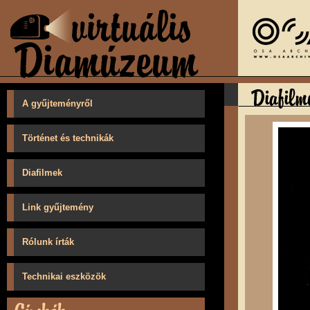
A gyűjteményről
Történet és technikák
Diafilmek
Link gyűjtemény
Rólunk írták
Technikai eszközök