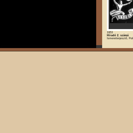
1953
Híradó 2. számú
Ismeretterjesztő, Poli