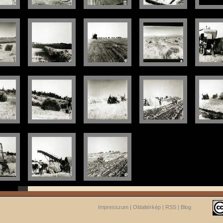
Impresszum
|
Oldaltérkép
|
RSS
|
Blog