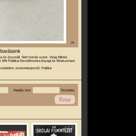
/25
rbarátaink
rta és összeáll. Sterl István szerk. Virág Miklós
az MN Politikai Nevelőmunka Anyagi és Módszertani
védelem, Ismeretterjesztő, Politika
Kiadás éve:
Technika: