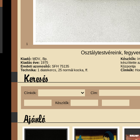
1
Osztálytestvéreink, fegyve
Kiadó:
MDV., Bp.
Készítők:
í
Kiadás éve:
1975
készíttette 
Eredeti azonosító:
SFH 75135
Központja
Technika:
1 diatekercs, 25 normál kocka, ff.
Címkék:
Hon
Címkék:
Cím:
Készítők: