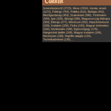
,
,
Ismeretterjesztő (2723)
Mese (1554)
Iskolai, oktató
,
,
,
,
(1171)
Földrajz (754)
Politika (610)
Biológia (453)
,
,
Mezőgazdaság (453)
Szakoktató (398)
Történelem
,
,
,
(344)
Ipar (325)
Ifjúsági (308)
Magyarország földrajza
,
,
,
(303)
Életrajz (277)
Művészet (252)
Képzőművészet
,
,
,
(229)
Irodalom (200)
Fizika (193)
Magyar történelem
,
,
,
(192)
Közlekedés (189)
Egészségügy (176)
,
,
Hangosított diafilm (169)
Magyar irodalom (169)
,
,
Növénytan (168)
Rajzfilm alapján (133)
,
Technikatörténet (130)
...