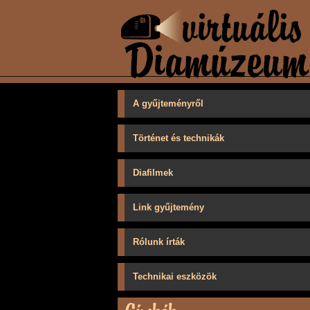
A gyűjteményről
Történet és technikák
Diafilmek
Link gyűjtemény
Rólunk írták
Technikai eszközök