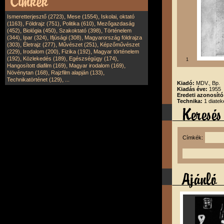
,
,
Ismeretterjesztő (2723)
Mese (1554)
Iskolai, oktató
,
,
,
(1163)
Földrajz (751)
Politika (610)
Mezőgazdaság
,
,
,
(452)
Biológia (450)
Szakoktató (398)
Történelem
,
,
,
(344)
Ipar (324)
Ifjúsági (308)
Magyarország földrajza
,
,
,
(303)
Életrajz (277)
Művészet (251)
Képzőművészet
,
,
,
(229)
Irodalom (200)
Fizika (192)
Magyar történelem
,
,
,
(192)
Közlekedés (189)
Egészségügy (174)
1
,
,
Hangosított diafilm (169)
Magyar irodalom (169)
,
,
Növénytan (168)
Rajzfilm alapján (133)
,
Technikatörténet (129)
...
Kiadó:
MDV., Bp.
Kiadás éve:
1955
Eredeti azonosít
Technika:
1 diatek
Címkék: