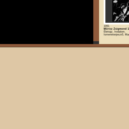
1991
Móricz Zsigmond 1
Életrajz, Irodalom,
Ismeretterjesztő, Ma