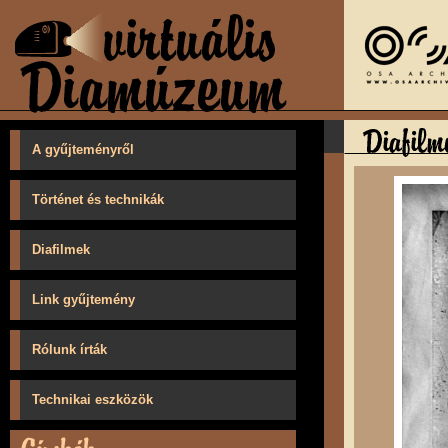
A gyűjteményről
Történet és technikák
Diafilmek
Link gyűjtemény
Rólunk írták
Technikai eszközök