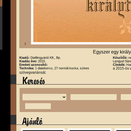
1
Egyszer egy király
Kiadó:
Diafilmgyártó Kft., Bp.
Készítők:
n
Kiadás éve:
2015
Lengyel Sán
Eredeti azonosító:
Címkék:
Han
Technika:
1 diatekercs, 27 normál kocka, szines
a 2015-ös v
szövegvariánsát.