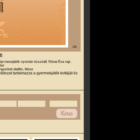
/26
fi
épi mesejáték nyomán összeáll. Rónai Éva rajz.
dor
gosított diafilm, Mese
áltozat tartalmazza a gyermekjáték kottáját és