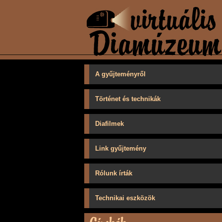
A gyűjteményről
Történet és technikák
Diafilmek
Link gyűjtemény
Rólunk írták
Technikai eszközök