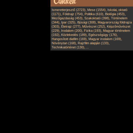
,
,
Ismeretterjesztő (2723)
Mese (1554)
Iskolai, oktató
,
,
,
,
(1171)
Földrajz (754)
Politika (610)
Biológia (453)
,
,
Mezőgazdaság (453)
Szakoktató (398)
Történelem
,
,
,
(344)
Ipar (325)
Ifjúsági (308)
Magyarország földrajza
,
,
,
(303)
Életrajz (277)
Művészet (252)
Képzőművészet
,
,
,
(229)
Irodalom (200)
Fizika (193)
Magyar történelem
,
,
,
(192)
Közlekedés (189)
Egészségügy (176)
,
,
Hangosított diafilm (169)
Magyar irodalom (169)
,
,
Növénytan (168)
Rajzfilm alapján (133)
,
Technikatörténet (130)
...