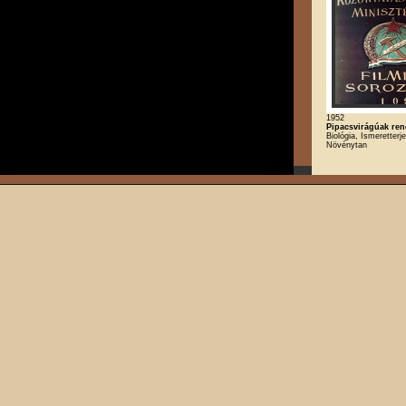
1952
Pipacsvirágúak ren
Biológia, Ismeretterj
Növénytan