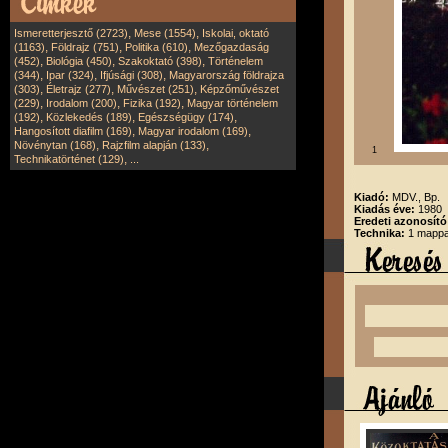
,
,
Ismeretterjesztő (2723)
Mese (1554)
Iskolai, oktató
,
,
,
(1163)
Földrajz (751)
Politika (610)
Mezőgazdaság
,
,
,
(452)
Biológia (450)
Szakoktató (398)
Történelem
,
,
,
(344)
Ipar (324)
Ifjúsági (308)
Magyarország földrajza
,
,
,
(303)
Életrajz (277)
Művészet (251)
Képzőművészet
,
,
,
(229)
Irodalom (200)
Fizika (192)
Magyar történelem
,
,
,
(192)
Közlekedés (189)
Egészségügy (174)
,
,
Hangosított diafilm (169)
Magyar irodalom (169)
,
,
Növénytan (168)
Rajzfilm alapján (133)
1
,
Technikatörténet (129)
...
Kiadó:
MDV., Bp.
Kiadás éve:
1980
Eredeti azonosító
Technika:
1 mappa,