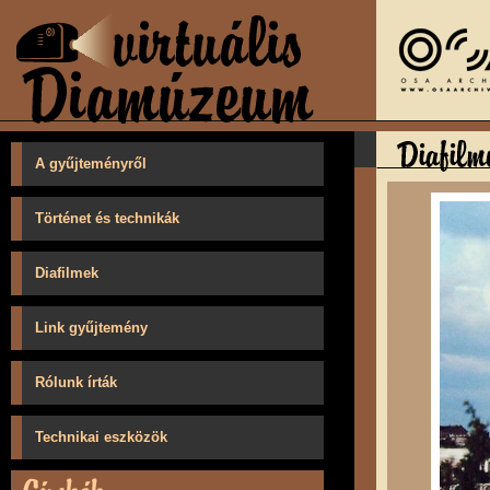
A gyűjteményről
Történet és technikák
Diafilmek
Link gyűjtemény
Rólunk írták
Technikai eszközök