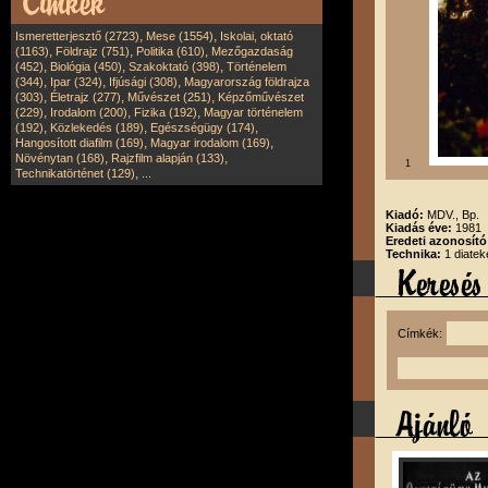
,
,
Ismeretterjesztő (2723)
Mese (1554)
Iskolai, oktató
,
,
,
(1163)
Földrajz (751)
Politika (610)
Mezőgazdaság
,
,
,
(452)
Biológia (450)
Szakoktató (398)
Történelem
,
,
,
(344)
Ipar (324)
Ifjúsági (308)
Magyarország földrajza
,
,
,
(303)
Életrajz (277)
Művészet (251)
Képzőművészet
,
,
,
(229)
Irodalom (200)
Fizika (192)
Magyar történelem
,
,
,
(192)
Közlekedés (189)
Egészségügy (174)
,
,
Hangosított diafilm (169)
Magyar irodalom (169)
,
,
Növénytan (168)
Rajzfilm alapján (133)
1
,
Technikatörténet (129)
...
Kiadó:
MDV., Bp.
Kiadás éve:
1981
Eredeti azonosító
Technika:
1 diatek
Címkék: