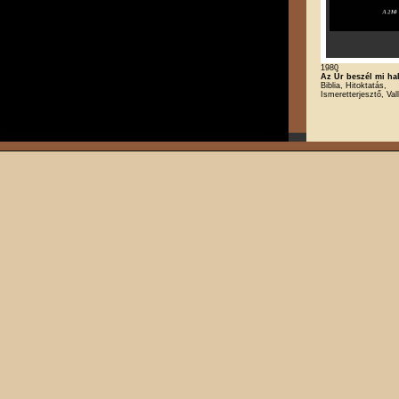
1980
Az Úr beszél mi ha
Biblia, Hitoktatás,
Ismeretterjesztő, Val