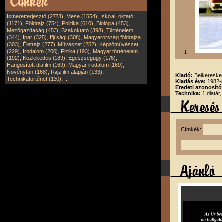
,
,
Ismeretterjesztő (2723)
Mese (1554)
Iskolai, oktató
,
,
,
,
(1171)
Földrajz (754)
Politika (610)
Biológia (453)
,
,
Mezőgazdaság (453)
Szakoktató (398)
Történelem
,
,
,
(344)
Ipar (325)
Ifjúsági (308)
Magyarország földrajza
,
,
,
(303)
Életrajz (277)
Művészet (252)
Képzőművészet
,
,
,
(229)
Irodalom (200)
Fizika (193)
Magyar történelem
1
,
,
,
(192)
Közlekedés (189)
Egészségügy (176)
,
,
Hangosított diafilm (169)
Magyar irodalom (169)
,
,
Növénytan (168)
Rajzfilm alapján (133)
Kiadó:
Belkereske
,
Technikatörténet (130)
...
Kiadás éve:
1982-
Eredeti azonosító
Technika:
1 diatár
Címkék: