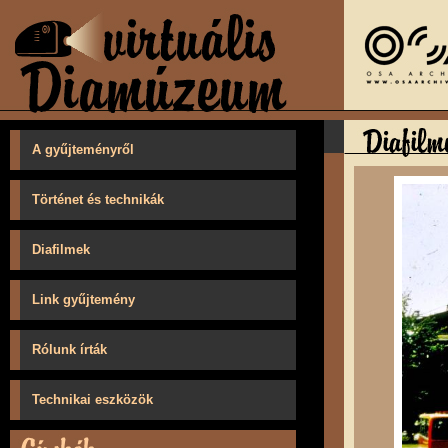
A gyűjteményről
Történet és technikák
Diafilmek
Link gyűjtemény
Rólunk írták
Technikai eszközök