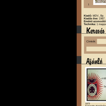
1
Kiadó:
MDV., Bp.
Kiadás éve:
1987
Eredeti azonosító
Technika:
1 mappa,
Címkék:
1973
A konyha higiénéje