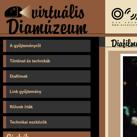
A gyűjteményről
Történet és technikák
Diafilmek
Link gyűjtemény
Rólunk írták
Technikai eszközök