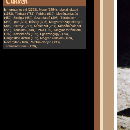
,
,
Ismeretterjesztő (2723)
Mese (1554)
Iskolai, oktató
,
,
,
(1163)
Földrajz (751)
Politika (610)
Mezőgazdaság
,
,
,
(452)
Biológia (450)
Szakoktató (398)
Történelem
,
,
,
(344)
Ipar (324)
Ifjúsági (308)
Magyarország földrajza
,
,
,
(303)
Életrajz (277)
Művészet (251)
Képzőművészet
,
,
,
(229)
Irodalom (200)
Fizika (192)
Magyar történelem
,
,
,
(192)
Közlekedés (189)
Egészségügy (174)
,
,
Hangosított diafilm (169)
Magyar irodalom (169)
,
,
Növénytan (168)
Rajzfilm alapján (133)
,
Technikatörténet (129)
...