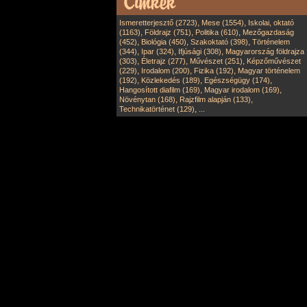
,
,
Ismeretterjesztő (2723)
Mese (1554)
Iskolai, oktató
,
,
,
(1163)
Földrajz (751)
Politika (610)
Mezőgazdaság
,
,
,
(452)
Biológia (450)
Szakoktató (398)
Történelem
,
,
,
(344)
Ipar (324)
Ifjúsági (308)
Magyarország földrajza
,
,
,
(303)
Életrajz (277)
Művészet (251)
Képzőművészet
,
,
,
(229)
Irodalom (200)
Fizika (192)
Magyar történelem
,
,
,
(192)
Közlekedés (189)
Egészségügy (174)
,
,
Hangosított diafilm (169)
Magyar irodalom (169)
,
,
Növénytan (168)
Rajzfilm alapján (133)
,
Technikatörténet (129)
...