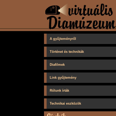
A gyűjteményről
Történet és technikák
Diafilmek
Link gyűjtemény
Rólunk írták
Technikai eszközök