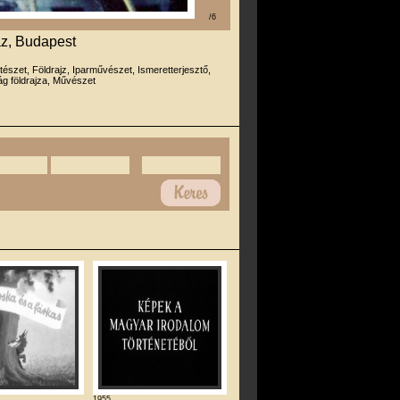
/6
z, Budapest
tészet, Földrajz, Iparművészet, Ismeretterjesztő,
g földrajza, Művészet
1955