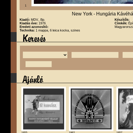
1
New York - Hungária Kávéhá
Kiadó:
MDV., Bp.
Készítők:
Kiadás éve:
1976
Címkék:
Épí
Eredeti azonosító:
Magyarorszá
Technika:
1 mappa, 6 leica kocka, szines
1955
1962
1957