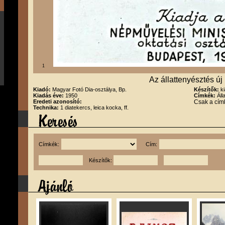
1
Az állattenyésztés új 
Kiadó:
Magyar Fotó Dia-osztálya, Bp.
Készítők:
k
Kiadás éve:
1950
Címkék:
Áll
Eredeti azonosító:
Csak a cím
Technika:
1 diatekercs, leica kocka, ff.
Címkék:
Cím:
Készítők: