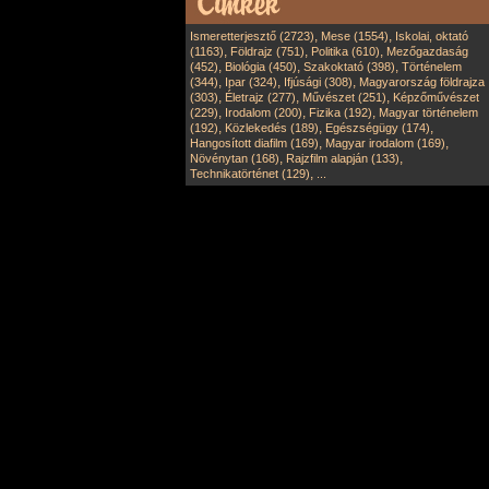
,
,
Ismeretterjesztő (2723)
Mese (1554)
Iskolai, oktató
,
,
,
(1163)
Földrajz (751)
Politika (610)
Mezőgazdaság
,
,
,
(452)
Biológia (450)
Szakoktató (398)
Történelem
,
,
,
(344)
Ipar (324)
Ifjúsági (308)
Magyarország földrajza
,
,
,
(303)
Életrajz (277)
Művészet (251)
Képzőművészet
,
,
,
(229)
Irodalom (200)
Fizika (192)
Magyar történelem
,
,
,
(192)
Közlekedés (189)
Egészségügy (174)
,
,
Hangosított diafilm (169)
Magyar irodalom (169)
,
,
Növénytan (168)
Rajzfilm alapján (133)
,
Technikatörténet (129)
...