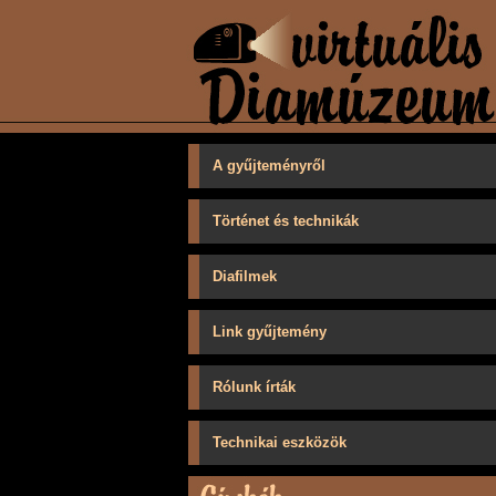
A gyűjteményről
Történet és technikák
Diafilmek
Link gyűjtemény
Rólunk írták
Technikai eszközök