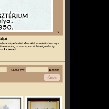
/1
útjai
iadja a Népművelési Minisztérium oktatási osztálya
attenyésztés, Ismeretterjesztő, Mezőgazdaság
kocka ismert
Kiadás éve:
Technika: