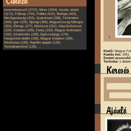
,
,
Ismeretterjesztő (2723)
Mese (1554)
Iskolai, oktató
,
,
,
,
(1171)
Földrajz (754)
Politika (610)
Biológia (453)
,
,
Mezőgazdaság (453)
Szakoktató (398)
Történelem
,
,
,
(344)
Ipar (325)
Ifjúsági (308)
Magyarország földrajza
,
,
,
(303)
Életrajz (277)
Művészet (252)
Képzőművészet
,
,
,
(229)
Irodalom (200)
Fizika (193)
Magyar történelem
,
,
,
(192)
Közlekedés (189)
Egészségügy (176)
1
,
,
Hangosított diafilm (169)
Magyar irodalom (169)
,
,
Növénytan (168)
Rajzfilm alapján (133)
,
Technikatörténet (130)
...
Kiadó:
Magyar Fot
Kiadás éve:
1951
Eredeti azonosító
Technika:
1 diatek