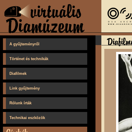
A gyűjteményről
Történet és technikák
Diafilmek
Link gyűjtemény
Rólunk írták
Technikai eszközök