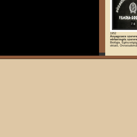
1952
Anyagcsere szervre
vérkeringés szervr
Biológia, Egészségügy
oktató, Orvostudom