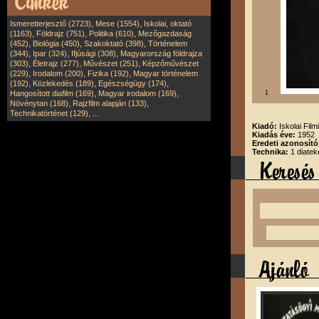
,
,
Ismeretterjesztő (2723)
Mese (1554)
Iskolai, oktató
,
,
,
(1163)
Földrajz (751)
Politika (610)
Mezőgazdaság
,
,
,
(452)
Biológia (450)
Szakoktató (398)
Történelem
,
,
,
(344)
Ipar (324)
Ifjúsági (308)
Magyarország földrajza
,
,
,
(303)
Életrajz (277)
Művészet (251)
Képzőművészet
,
,
,
(229)
Irodalom (200)
Fizika (192)
Magyar történelem
,
,
,
(192)
Közlekedés (189)
Egészségügy (174)
,
,
Hangosított diafilm (169)
Magyar irodalom (169)
1
,
,
Növénytan (168)
Rajzfilm alapján (133)
,
Technikatörténet (129)
...
Kiadó:
Iskolai Film
Kiadás éve:
1952
Eredeti azonosító
Technika:
1 diatek