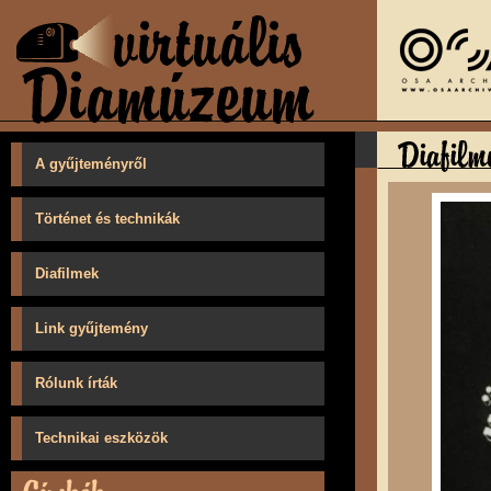
A gyűjteményről
Történet és technikák
Diafilmek
Link gyűjtemény
Rólunk írták
Technikai eszközök