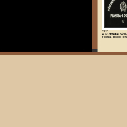
1952
A keletafrikai hátsá
Földrajz, Iskolai, okt