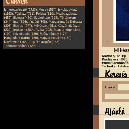
,
,
Ismeretterjesztő (2723)
Mese (1554)
Iskolai, oktató
,
,
,
(1163)
Földrajz (751)
Politika (610)
Mezőgazdaság
,
,
,
(452)
Biológia (450)
Szakoktató (398)
Történelem
,
,
,
(344)
Ipar (324)
Ifjúsági (308)
Magyarország földrajza
,
,
,
(303)
Életrajz (277)
Művészet (251)
Képzőművészet
,
,
,
(229)
Irodalom (200)
Fizika (192)
Magyar történelem
,
,
,
(192)
Közlekedés (189)
Egészségügy (174)
,
,
Hangosított diafilm (169)
Magyar irodalom (169)
,
,
Növénytan (168)
Rajzfilm alapján (133)
1
,
Technikatörténet (129)
...
Mi kész
Kiadó:
MDV., Bp.
Kiadás éve:
1970
Eredeti azonosít
Technika:
1 diatek
Címkék: