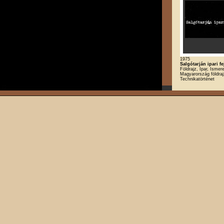
1975
Salgótarján ipari f
Földrajz, Ipar, Ismere
Magyarország földraj
Technikatörténet