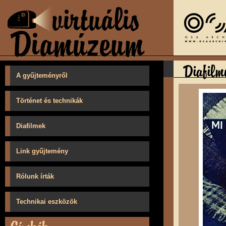
A gyűjteményről
Történet és technikák
Diafilmek
Link gyűjtemény
Rólunk írták
Technikai eszközök