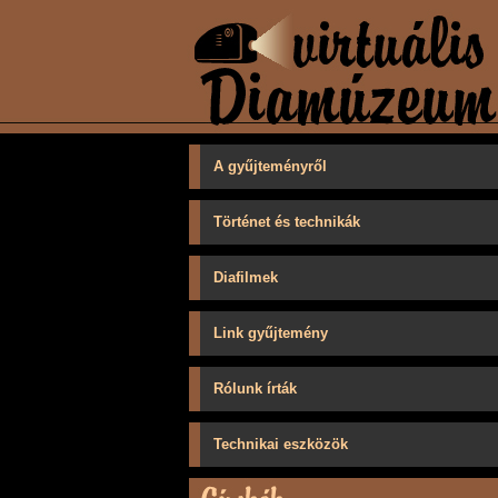
A gyűjteményről
Történet és technikák
Diafilmek
Link gyűjtemény
Rólunk írták
Technikai eszközök