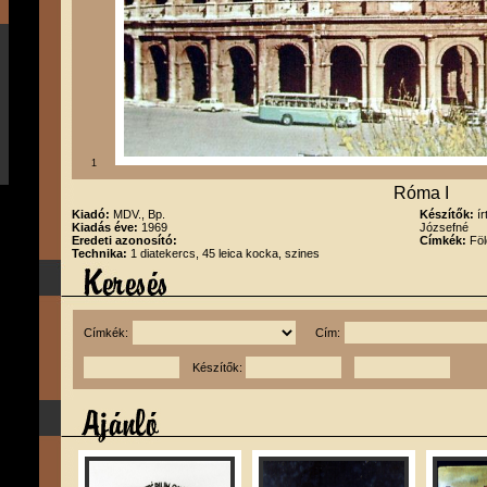
1
Róma I
Kiadó:
MDV., Bp.
Készítők:
í
Kiadás éve:
1969
Józsefné
Eredeti azonosító:
Címkék:
Föl
Technika:
1 diatekercs, 45 leica kocka, szines
Címkék:
Cím:
Készítők: