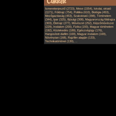
,
,
Ismeretterjesztő (2723)
Mese (1554)
Iskolai, oktató
,
,
,
,
(1171)
Földrajz (754)
Politika (610)
Biológia (453)
,
,
Mezőgazdaság (453)
Szakoktató (398)
Történelem
,
,
,
(344)
Ipar (325)
Ifjúsági (308)
Magyarország földrajza
,
,
,
(303)
Életrajz (277)
Művészet (252)
Képzőművészet
,
,
,
(229)
Irodalom (200)
Fizika (193)
Magyar történelem
,
,
,
(192)
Közlekedés (189)
Egészségügy (176)
,
,
Hangosított diafilm (169)
Magyar irodalom (169)
,
,
Növénytan (168)
Rajzfilm alapján (133)
,
Technikatörténet (130)
...