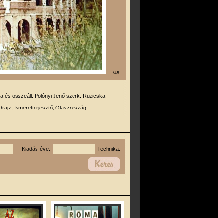
/45
rta és összeáll. Polónyi Jenő szerk. Ruzicska
drajz, Ismeretterjesztő, Olaszország
Kiadás éve:
Technika: