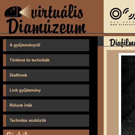
A gyűjteményről
Történet és technikák
Diafilmek
Link gyűjtemény
Rólunk írták
Technikai eszközök