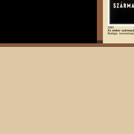
1963
Az ember származá
Biológia, Ismeretterj