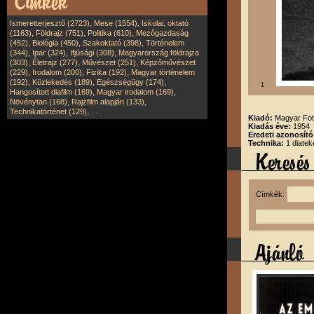
,
,
Ismeretterjesztő (2723)
Mese (1554)
Iskolai, oktató
,
,
,
(1163)
Földrajz (751)
Politika (610)
Mezőgazdaság
,
,
,
(452)
Biológia (450)
Szakoktató (398)
Történelem
,
,
,
(344)
Ipar (324)
Ifjúsági (308)
Magyarország földrajza
,
,
,
(303)
Életrajz (277)
Művészet (251)
Képzőművészet
,
,
,
(229)
Irodalom (200)
Fizika (192)
Magyar történelem
,
,
,
(192)
Közlekedés (189)
Egészségügy (174)
1
,
,
Hangosított diafilm (169)
Magyar irodalom (169)
,
,
Növénytan (168)
Rajzfilm alapján (133)
,
Technikatörténet (129)
...
Kiadó:
Magyar Fot
Kiadás éve:
1954
Eredeti azonosító
Technika:
1 diatek
Címkék: