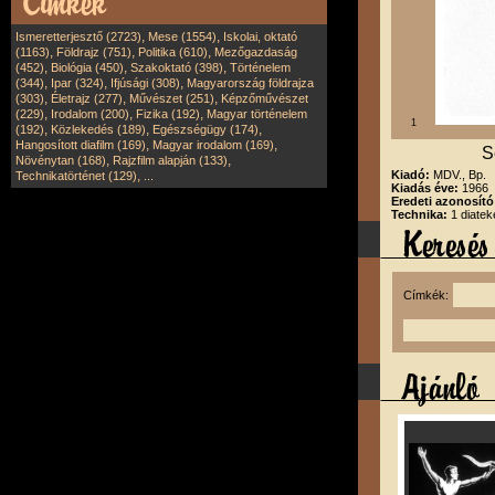
,
,
Ismeretterjesztő (2723)
Mese (1554)
Iskolai, oktató
,
,
,
(1163)
Földrajz (751)
Politika (610)
Mezőgazdaság
,
,
,
(452)
Biológia (450)
Szakoktató (398)
Történelem
,
,
,
(344)
Ipar (324)
Ifjúsági (308)
Magyarország földrajza
,
,
,
(303)
Életrajz (277)
Művészet (251)
Képzőművészet
,
,
,
(229)
Irodalom (200)
Fizika (192)
Magyar történelem
1
,
,
,
(192)
Közlekedés (189)
Egészségügy (174)
,
,
Hangosított diafilm (169)
Magyar irodalom (169)
S
,
,
Növénytan (168)
Rajzfilm alapján (133)
,
Kiadó:
MDV., Bp.
Technikatörténet (129)
...
Kiadás éve:
1966
Eredeti azonosít
Technika:
1 diatek
Címkék: