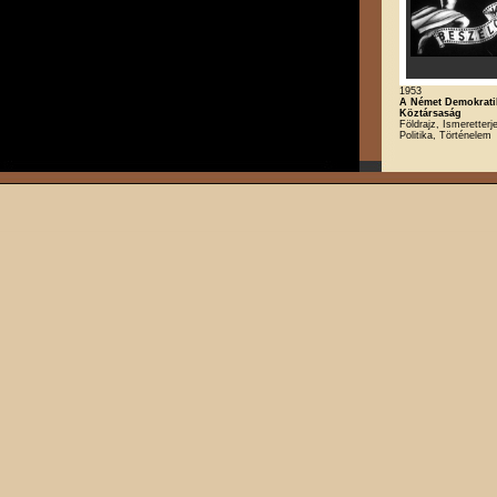
1953
A Német Demokrati
Köztársaság
Földrajz, Ismeretterj
Politika, Történelem