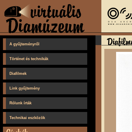
A gyűjteményről
Történet és technikák
Diafilmek
Link gyűjtemény
Rólunk írták
Technikai eszközök