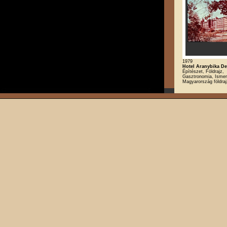
1979
Hotel Aranybika D
Építészet, Földrajz,
Gasztronomia, Ismere
Magyarország földraj