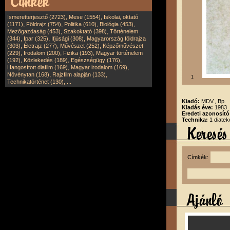
,
,
Ismeretterjesztő (2723)
Mese (1554)
Iskolai, oktató
,
,
,
,
(1171)
Földrajz (754)
Politika (610)
Biológia (453)
,
,
Mezőgazdaság (453)
Szakoktató (398)
Történelem
,
,
,
(344)
Ipar (325)
Ifjúsági (308)
Magyarország földrajza
,
,
,
(303)
Életrajz (277)
Művészet (252)
Képzőművészet
,
,
,
(229)
Irodalom (200)
Fizika (193)
Magyar történelem
,
,
,
(192)
Közlekedés (189)
Egészségügy (176)
,
,
Hangosított diafilm (169)
Magyar irodalom (169)
,
,
Növénytan (168)
Rajzfilm alapján (133)
1
,
Technikatörténet (130)
...
Kiadó:
MDV., Bp.
Kiadás éve:
1983
Eredeti azonosít
Technika:
1 diatek
Címkék: