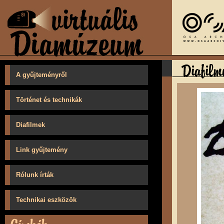
A gyűjteményről
Történet és technikák
Diafilmek
Link gyűjtemény
Rólunk írták
Technikai eszközök