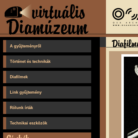
A gyűjteményről
Történet és technikák
Diafilmek
Link gyűjtemény
Rólunk írták
Technikai eszközök