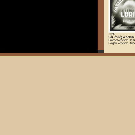
1926
Gáz és légvédelem
Balesetvédelem, Isme
Polgári védelem, tű