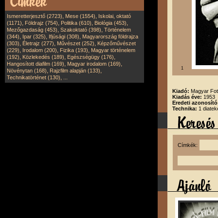
,
,
Ismeretterjesztő (2723)
Mese (1554)
Iskolai, oktató
,
,
,
,
(1171)
Földrajz (754)
Politika (610)
Biológia (453)
,
,
Mezőgazdaság (453)
Szakoktató (398)
Történelem
,
,
,
(344)
Ipar (325)
Ifjúsági (308)
Magyarország földrajza
,
,
,
(303)
Életrajz (277)
Művészet (252)
Képzőművészet
,
,
,
(229)
Irodalom (200)
Fizika (193)
Magyar történelem
,
,
,
(192)
Közlekedés (189)
Egészségügy (176)
,
,
Hangosított diafilm (169)
Magyar irodalom (169)
1
,
,
Növénytan (168)
Rajzfilm alapján (133)
,
Technikatörténet (130)
...
Kiadó:
Magyar Fot
Kiadás éve:
1953
Eredeti azonosító
Technika:
1 diatek
Címkék: