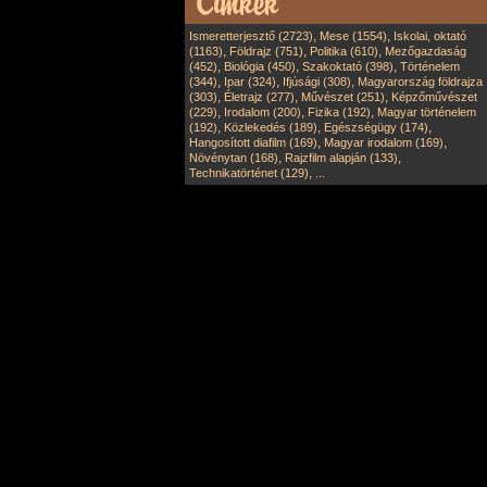
,
,
Ismeretterjesztő (2723)
Mese (1554)
Iskolai, oktató
,
,
,
(1163)
Földrajz (751)
Politika (610)
Mezőgazdaság
,
,
,
(452)
Biológia (450)
Szakoktató (398)
Történelem
,
,
,
(344)
Ipar (324)
Ifjúsági (308)
Magyarország földrajza
,
,
,
(303)
Életrajz (277)
Művészet (251)
Képzőművészet
,
,
,
(229)
Irodalom (200)
Fizika (192)
Magyar történelem
,
,
,
(192)
Közlekedés (189)
Egészségügy (174)
,
,
Hangosított diafilm (169)
Magyar irodalom (169)
,
,
Növénytan (168)
Rajzfilm alapján (133)
,
Technikatörténet (129)
...