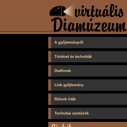
A gyűjteményről
Történet és technikák
Diafilmek
Link gyűjtemény
Rólunk írták
Technikai eszközök