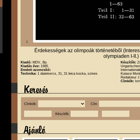
1
Érdekességek az olimpoák történetéből (Interes
olympiaden I-II.)
Kiadó:
MDV., Bp.
Készítők:
Z
Kiadás éve:
1985
Ungarischen
Eredeti azonosító:
Internationa
Technika:
1 diatekercs, 31, 31 leica kocka, szines
Kutassi Mon
Redakteur J
Címkék:
Ism
Címkék:
Cím:
Készítők: