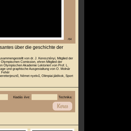
/64
santes über die geschichte der
usammengestellt von dr. J. Keresztényi, Mitglied der
 Olympischen Comission, ehren Mitglied der
len Olympischen Akademie Lektoriert von Prof. L.
tage und graphische Ausgestaltung von O. Molnár
. Fehér
eretterjesztő, Német nyelvű, Olimpiai játékok, Sport
Kiadás éve:
Technika: