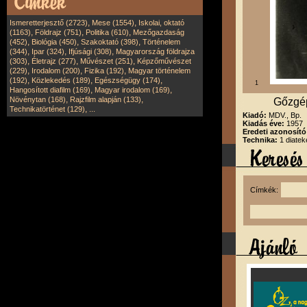
,
,
Ismeretterjesztő (2723)
Mese (1554)
Iskolai, oktató
,
,
,
(1163)
Földrajz (751)
Politika (610)
Mezőgazdaság
,
,
,
(452)
Biológia (450)
Szakoktató (398)
Történelem
,
,
,
(344)
Ipar (324)
Ifjúsági (308)
Magyarország földrajza
,
,
,
(303)
Életrajz (277)
Művészet (251)
Képzőművészet
,
,
,
(229)
Irodalom (200)
Fizika (192)
Magyar történelem
,
,
,
(192)
Közlekedés (189)
Egészségügy (174)
1
,
,
Hangosított diafilm (169)
Magyar irodalom (169)
,
,
Növénytan (168)
Rajzfilm alapján (133)
Gőzgép
,
Technikatörténet (129)
...
Kiadó:
MDV., Bp.
Kiadás éve:
1957
Eredeti azonosít
Technika:
1 diatek
Címkék: