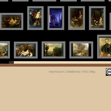
Impresszum
|
Oldaltérkép
|
RSS
|
Blog